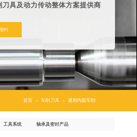
削刀具及
动力传动整体
方案提供商
预约
首页
车削刀具
通用内圆车削
＞
＞
工具系统
轴承及密封产品