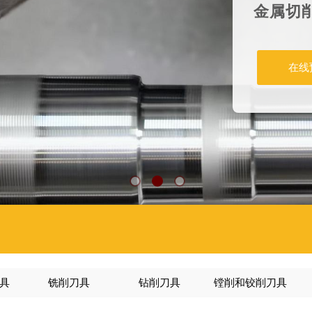
金属切
在线
具
铣削刀具
钻削刀具
镗削和铰削刀具